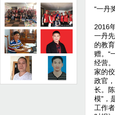
“一丹
201
一丹先
的教育
赠。“
经营。
家的佼
政官，
长。陈
模”，
工作者