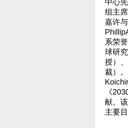
中心先
组主席
嘉许与
Phil
系荣誉
球研究
授）、
裁）。
Koic
《20
献。该
主要目