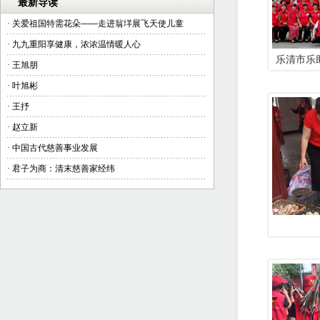
最新导读
·
关爱祖国特需花朵——走进翁垟展飞天使儿童
·
九九重阳享健康，浓浓温情暖人心
乐清市乐
·
王旭朋
·
叶旭彬
·
王抒
·
赵立新
·
中国古代慈善事业发展
·
君子为商：清末慈善家经纬