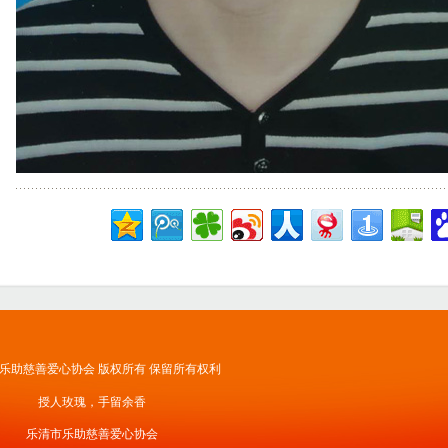
乐助慈善爱心协会 版权所有 保留所有权利
授人玫瑰，手留余香
乐清市乐助慈善爱心协会