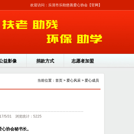
欢迎访问：乐清市乐助慈善爱心协会【官网】
公益影像
捐款方式
志愿者加盟
当前位置：
首页
>
爱心风采
>
爱心成员
5/31 浏览统计：5225
爱心协会秘书长。