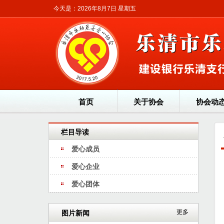
今天是：2026年8月7日 星期五
首页
关于协会
协会动
栏目导读
爱心成员
爱心企业
爱心团体
更多
图片新闻