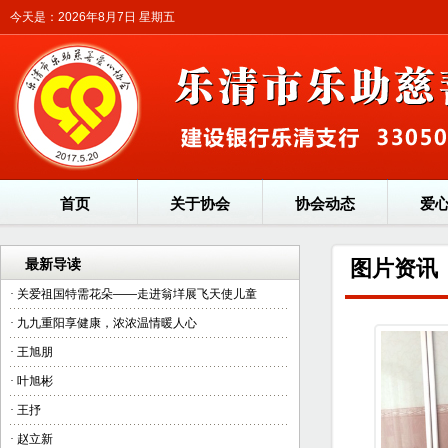
今天是：2026年8月7日 星期五
首页
关于协会
协会动态
爱
最新导读
图片资讯
·
关爱祖国特需花朵——走进翁垟展飞天使儿童
·
九九重阳享健康，浓浓温情暖人心
·
王旭朋
·
叶旭彬
·
王抒
·
赵立新