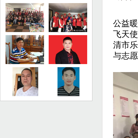
公益暖
飞天使
清市乐
与志愿