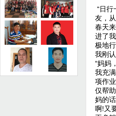
“日行
友，从
春天来
进了我
极地行
我刚认
“妈妈
我充满
项作业
仅帮助
妈的话
啊!又