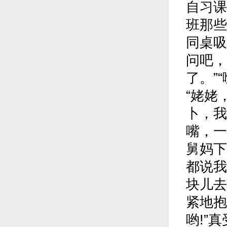
自习课
班那些
同桌吸
问吧，
了。”
“姥姥
卜，我
嘴，一
舅妈下
都说我
块儿去
紧地抱
哟!”